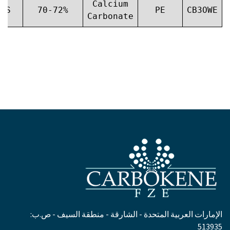
Calcium
,PS
70-72%
PE
CB3OWE
Carbonate
الإمارات العربية المتحدة - الشارقة - منطقة السيف - ص.ب:
513935