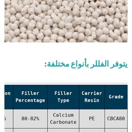
يتوفر الفللر بأنواع مختلفة:
tion
Filler
Filler
Carrier
Grade
n
Percentage
Type
Resin
Calcium
,PS
80-82%
PE
CBCA80
Carbonate