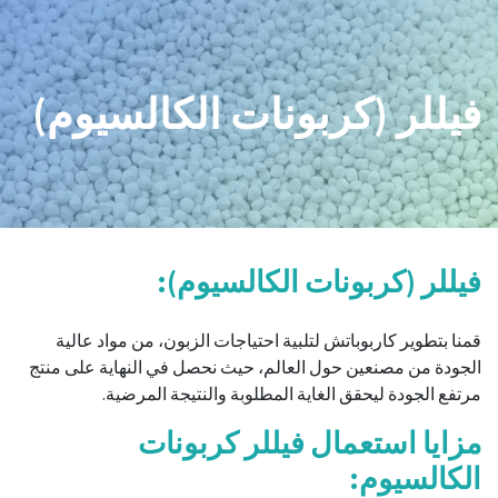
خطي للذهاب إلى المحتوى
فيللر (كربونات الكالسيوم)
فيللر (كربونات الكالسيوم):
قمنا بتطوير كاربوباتش لتلبية احتياجات الزبون، من مواد عالية
الجودة من مصنعين حول العالم، حيث نحصل في النهاية على منتج
مرتفع الجودة ليحقق الغاية المطلوبة والنتيجة المرضية.
​مزايا استعمال فيللر كربونات
الكالسيوم: